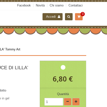
Facebook
Novità
Chi siamo
Contattaci
0
Accedi
LA' Tommy Art
CE DI LILLA'
6,80 €
dotto
Quantità
e in gel