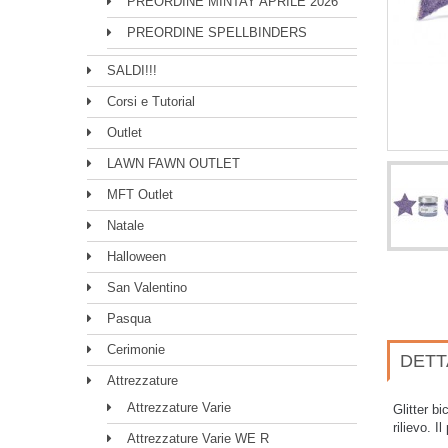
PREORDINE MINTAY APRILE 2026
PREORDINE SPELLBINDERS
SALDI!!!
Corsi e Tutorial
Outlet
LAWN FAWN OUTLET
MFT Outlet
Natale
Halloween
San Valentino
Pasqua
Cerimonie
DETT
Attrezzature
Attrezzature Varie
Glitter b
rilievo. I
Attrezzature Varie WE R