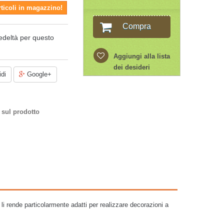
rticoli in magazzino!
Compra
edeltà per questo
Aggiungi alla lista
dei desideri
di
Google+
 sul prodotto
 li rende particolarmente adatti per realizzare decorazioni a