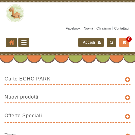
Facebook
Novità
Chi siamo
Contattaci
0
Accedi
Carte ECHO PARK
Nuovi prodotti
Offerte Speciali