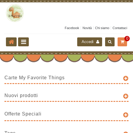
Facebook
Novità
Chi siamo
Contattaci
0
Accedi
Carte My Favorite Things
Nuovi prodotti
Offerte Speciali