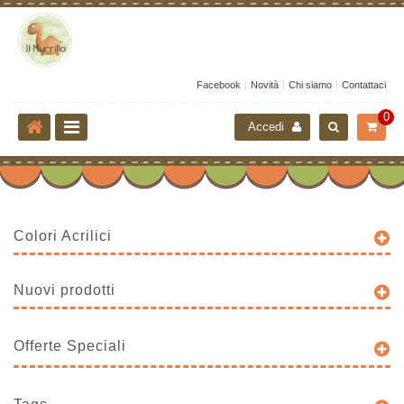
Facebook
Novità
Chi siamo
Contattaci
0
Accedi
Colori Acrilici
Nuovi prodotti
Offerte Speciali