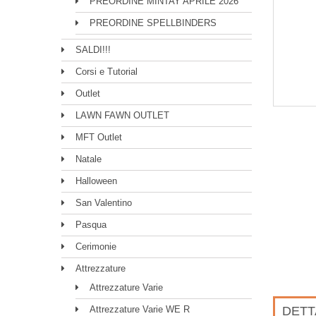
PREORDINE MINTAY APRILE 2026
PREORDINE SPELLBINDERS
SALDI!!!
Corsi e Tutorial
Outlet
LAWN FAWN OUTLET
MFT Outlet
Natale
Halloween
San Valentino
Pasqua
Cerimonie
Attrezzature
Attrezzature Varie
Attrezzature Varie WE R
DETT