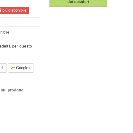
dei desideri
 più disponibile
nibile
edeltà per questo
di
Google+
 sul prodotto