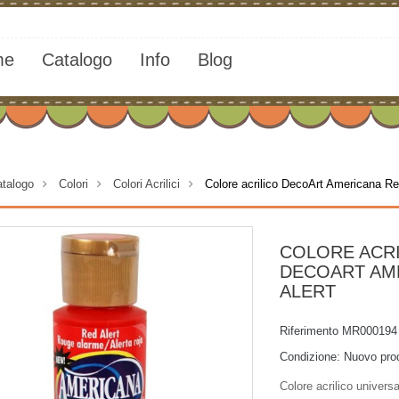
me
Catalogo
Info
Blog
talogo
>
Colori
>
Colori Acrilici
>
Colore acrilico DecoArt Americana Re
COLORE ACR
DECOART AM
ALERT
Riferimento
MR000194
Condizione:
Nuovo pro
Colore acrilico univers