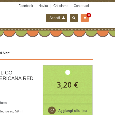
Facebook
Novità
Chi siamo
Contattaci
0
Accedi
d Alert
ILICO
ERICANA RED
3,20 €
dotto
Aggiungi alla lista
ale, rosso, 59 ml