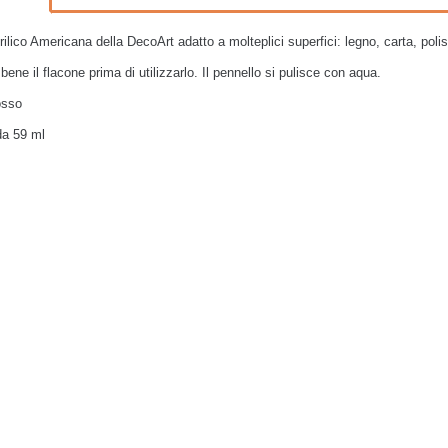
rilico Americana della DecoArt adatto a molteplici superfici: legno, carta, polis
bene il flacone prima di utilizzarlo. Il pennello si pulisce con aqua.
osso
da 59 ml