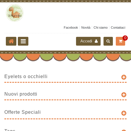
Facebook
Novità
Chi siamo
Contattaci
0
Accedi
Eyelets o occhielli
Nuovi prodotti
Offerte Speciali