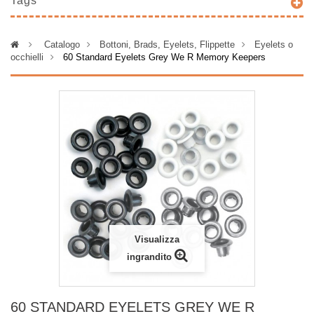
Tags
>
Catalogo
>
Bottoni, Brads, Eyelets, Flippette
>
Eyelets o
occhielli
>
60 Standard Eyelets Grey We R Memory Keepers
Visualizza
ingrandito
60 STANDARD EYELETS GREY WE R