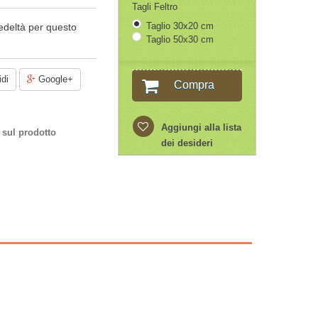
Tagli Feltro
Taglio 30x20 cm
edeltà per questo
Taglio 50x30 cm
di
Google+
Compra
Aggiungi alla lista
 sul prodotto
dei desideri