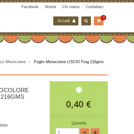
Facebook
Novità
Chi siamo
Contattaci
0
Accedi
isci Monocolore
>
Foglio Monocolore LISCIO Frog 216gms
NOCOLORE
 216GMS
0,40 €
Quantità
dotto