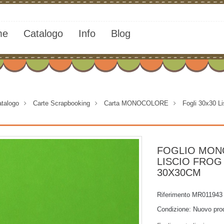
me
Catalogo
Info
Blog
talogo
>
Carte Scrapbooking
>
Carta MONOCOLORE
>
Fogli 30x30 L
FOGLIO MO
LISCIO FROG
30X30CM
Riferimento
MR011943
Condizione:
Nuovo pro