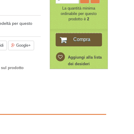
La quantità minima
ordinabile per questo
prodotto è
2
edeltà per questo
Compra
di
Google+
Aggiungi alla lista
dei desideri
 sul prodotto