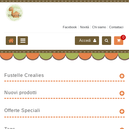
Facebook
Novità
Chi siamo
Contattaci
0
Accedi
Fustelle Crealies
Nuovi prodotti
Offerte Speciali