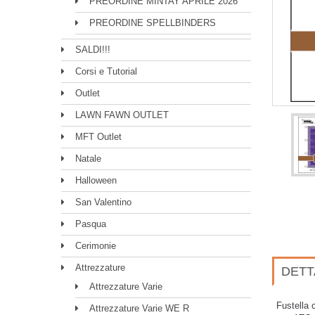
PREORDINE MINTAY APRILE 2026
PREORDINE SPELLBINDERS
SALDI!!!
Corsi e Tutorial
Outlet
LAWN FAWN OUTLET
MFT Outlet
Natale
Halloween
San Valentino
Pasqua
Cerimonie
Attrezzature
DETT
Attrezzature Varie
Fustella c
Attrezzature Varie WE R