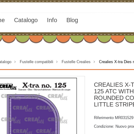
me
Catalogo
Info
Blog
talogo
>
Fustelle compatibili
>
Fustelle Crealies
>
Crealies X-tra Dies
CREALIES X-T
125 ATC WIT
ROUNDED CO
LITTLE STRIP
Riferimento
MR031529
Condizione:
Nuovo pro