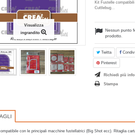
Kit Fustelle compatibil
Cuttlebug...
Visualizza
Nessun punto f
ingrandito
prodotto.
Twitta
Condivi
Pinterest
Richiedi più info
Stampa
AGLI
ompatibile con le principali macchine fustellatrici (Big Shot ecc). Ritaglia carta 