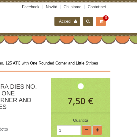
Facebook
Novità
Chi siamo
Contattaci
0
Accedi
 no. 125 ATC with One Rounded Corner and Little Stripes
RA DIES NO.
H ONE
7,50 €
RNER AND
ES
Quantità
dotto