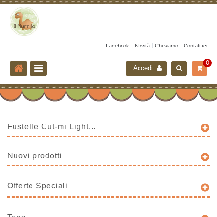
Facebook
Novità
Chi siamo
Contattaci
0
Accedi
Fustelle Cut-mi Light...
Nuovi prodotti
Offerte Speciali