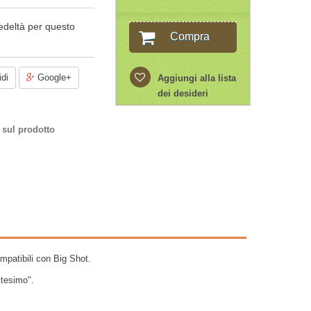
edeltà per questo
Compra
di
Google+
Aggiungi alla lista
dei desideri
 sul prodotto
Compatibili con Big Shot.
ttesimo".