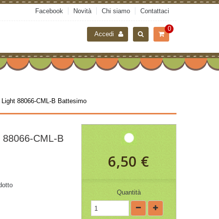
Facebook
Novità
Chi siamo
Contattaci
0
Accedi
 Light 88066-CML-B Battesimo
 88066-CML-B
6,50 €
dotto
Quantità