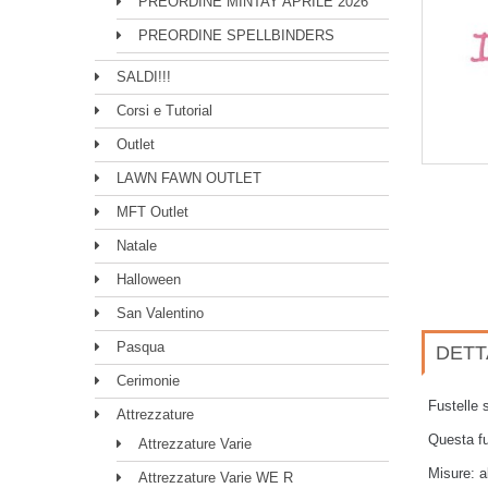
PREORDINE MINTAY APRILE 2026
PREORDINE SPELLBINDERS
SALDI!!!
Corsi e Tutorial
Outlet
LAWN FAWN OUTLET
MFT Outlet
Natale
Halloween
San Valentino
Pasqua
DETT
Cerimonie
Fustelle 
Attrezzature
Questa fu
Attrezzature Varie
Misure: a
Attrezzature Varie WE R