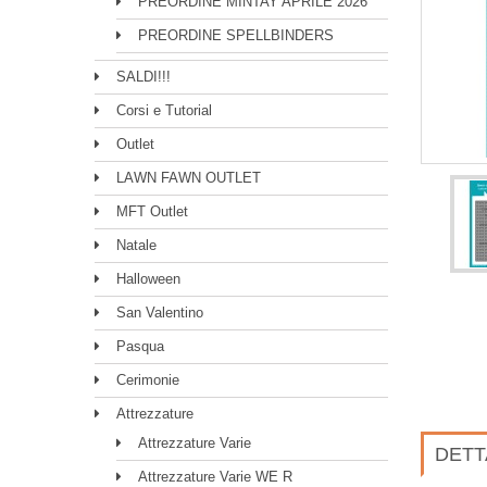
PREORDINE MINTAY APRILE 2026
PREORDINE SPELLBINDERS
SALDI!!!
Corsi e Tutorial
Outlet
LAWN FAWN OUTLET
MFT Outlet
Natale
Halloween
San Valentino
Pasqua
Cerimonie
Attrezzature
Attrezzature Varie
DETT
Attrezzature Varie WE R