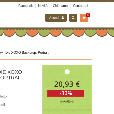
Facebook
Novità
Chi siamo
Contattaci
0
Accedi
wn Die XOXO Backdrop: Portrait
DIE XOXO
PORTRAIT
20,93 €
-30%
dotto
29,90 €
ttili