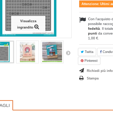
Attenzione: Ultimi a
Con l'acquisto 
Visualizza
possibile raccog
ingrandito
fedeltà
. Il tota
punti
da conver
1,00 €
.
Twitta
Condivi
Pinterest
Richiedi più info
Stampa
AGLI