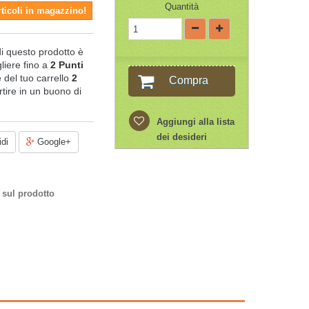
Quantità
rticoli in magazzino!
di questo prodotto è
liere fino a
2
Punti
le del tuo carrello
2
Compra
tire in un buono di
Aggiungi alla lista
dei desideri
di
Google+
 sul prodotto