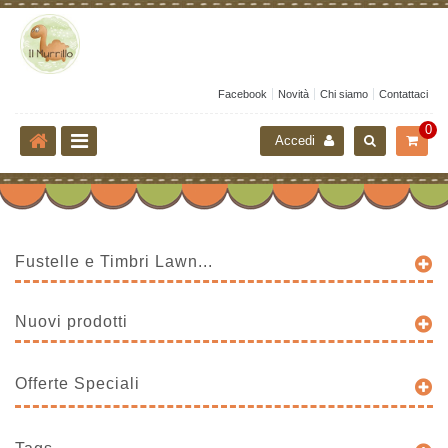
Facebook
Novità
Chi siamo
Contattaci
0
Accedi
Fustelle e Timbri Lawn...
Nuovi prodotti
Offerte Speciali