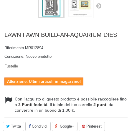
LAWN FAWN BUILD-AN-AQUARIUM DIES
Riferimento
MR012894
Condizione:
Nuovo prodotto
Fustelle
Attenzione: Ultimi articoli in magazzino!
Con l'acquisto di questo prodotto è possibile raccogliere fino
a
2
Punti fedeltà
. Il totale del tuo carrello
2
punti
da
convertire in un buono di
1,00 €
.
Twitta
Condividi
Google+
Pinterest