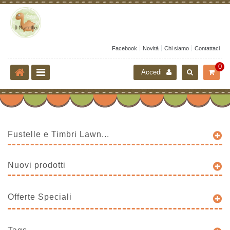
Facebook
Novità
Chi siamo
Contattaci
0
Accedi
Fustelle e Timbri Lawn...
Nuovi prodotti
Offerte Speciali