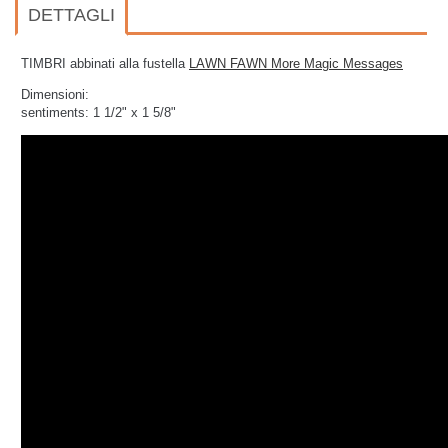
DETTAGLI
TIMBRI abbinati alla fustella
LAWN FAWN More Magic Messages
Dimensioni:
sentiments: 1 1/2" x 1 5/8"