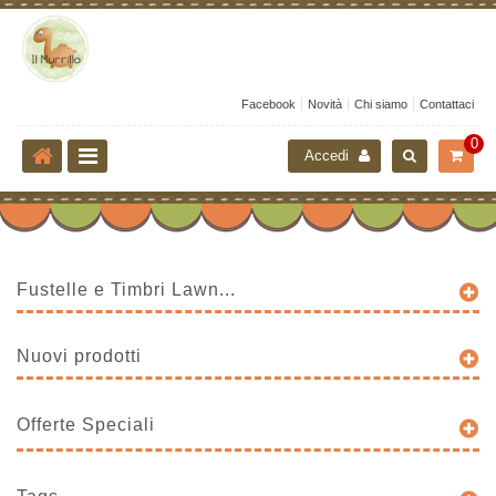
Facebook
Novità
Chi siamo
Contattaci
0
Accedi
Fustelle e Timbri Lawn...
Nuovi prodotti
Offerte Speciali