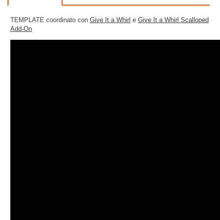
TEMPLATE coordinato con
Give It a Whirl
e
Give It a Whirl Scalloped
Add-On