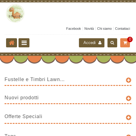
Facebook
Novità
Chi siamo
Contattaci
0
Accedi
Fustelle e Timbri Lawn...
Nuovi prodotti
Offerte Speciali