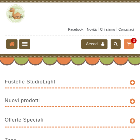
Facebook
Novità
Chi siamo
Contattaci
0
Accedi
Fustelle StudioLight
Nuovi prodotti
Offerte Speciali