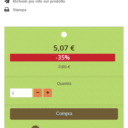
Richiedi più info sul prodotto
Stampa
5,07 €
-35%
7,80 €
Quantità
Compra