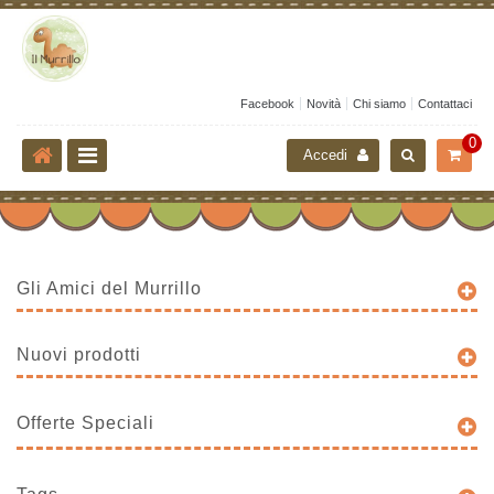
Facebook
Novità
Chi siamo
Contattaci
0
Accedi
Gli Amici del Murrillo
Nuovi prodotti
Offerte Speciali