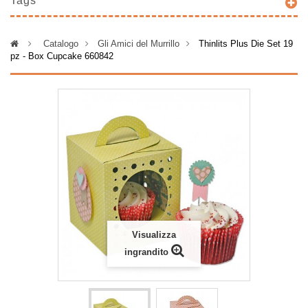
Tags
>
Catalogo
>
Gli Amici del Murrillo
>
Thinlits Plus Die Set 19
pz - Box Cupcake 660842
Visualizza
ingrandito