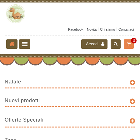
Facebook
Novità
Chi siamo
Contattaci
0
Accedi
Natale
Nuovi prodotti
Offerte Speciali