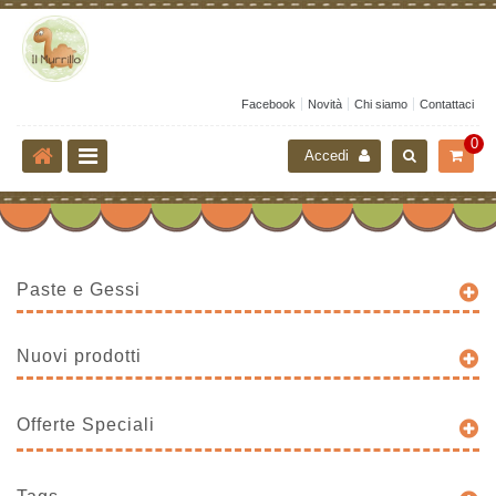
Facebook
Novità
Chi siamo
Contattaci
0
Accedi
Paste e Gessi
Nuovi prodotti
Offerte Speciali