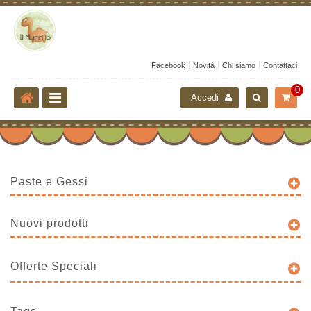
Facebook
Novità
Chi siamo
Contattaci
0
Accedi
Paste e Gessi
Nuovi prodotti
Offerte Speciali