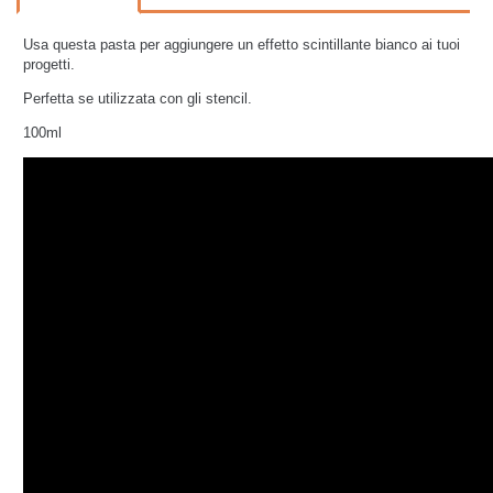
Usa questa pasta per aggiungere un effetto scintillante bianco ai tuoi
progetti.
Perfetta se utilizzata con gli stencil.
100ml