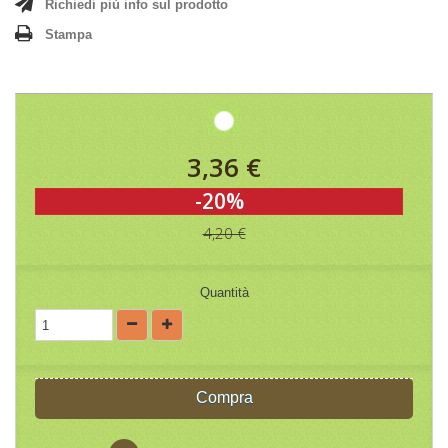
Richiedi più info sul prodotto
Stampa
3,36 €
-20%
4,20 €
Quantità
Compra