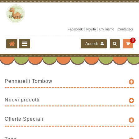
Facebook
Novità
Chi siamo
Contattaci
0
Accedi
Pennarelli Tombow
Nuovi prodotti
Offerte Speciali