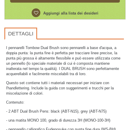
Aggiungi alla lista dei desideri
DETTAGLI
I pennarelli Tombow Dual Brush sono pennarelli a base d'acqua, a
doppia punta: la punta fine è perfetta per tracciare linee precise, la
punta più grossa è altamente flessibile e può essere utilizzata come
un pennello (lo speciale materiale di cui è composta mantiene
inalterata nel tempo la qualità). I DUAL BRUSH sono perfettamente
acquerellabili e facilmente miscelabili tra di loro.
Questo set contiene tutti i materiali necessari per iniziare con
l'handlettering. Include la guida con suggerimenti e trucchi per la
miscelazione di colori.
Contenuto:
- 2 ABT Dual Brush Pens: black (ABT-N15), grey (ABT-N75)
- una matita MONO 100, grado di durezza 3H (MONO-100-3H)
- pennarello calligrafico Fudenosuke con punta fine dura (WS-BH),