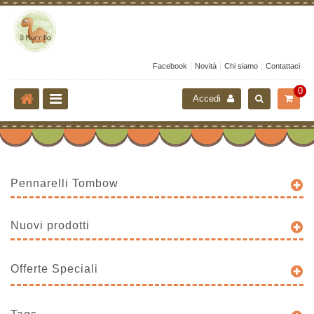
Facebook
Novità
Chi siamo
Contattaci
0
Accedi
Pennarelli Tombow
Nuovi prodotti
Offerte Speciali