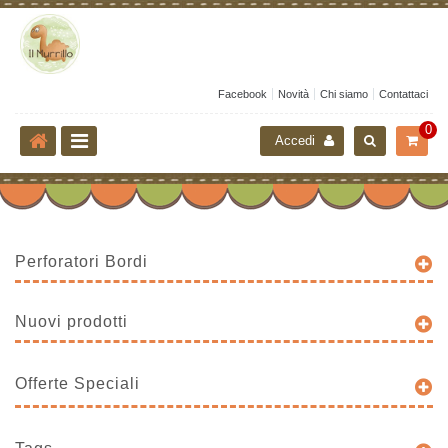
Facebook
Novità
Chi siamo
Contattaci
0
Accedi
Perforatori Bordi
Nuovi prodotti
Offerte Speciali