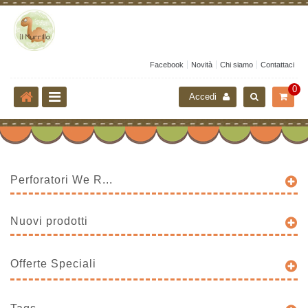
Facebook
Novità
Chi siamo
Contattaci
0
Accedi
Perforatori We R...
Nuovi prodotti
Offerte Speciali