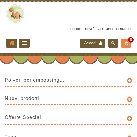
Facebook
Novità
Chi siamo
Contattaci
0
Accedi
Polveri per embossing...
Nuovi prodotti
Offerte Speciali