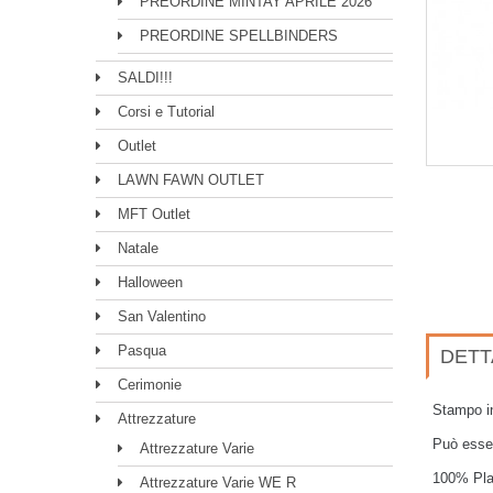
PREORDINE MINTAY APRILE 2026
PREORDINE SPELLBINDERS
SALDI!!!
Corsi e Tutorial
Outlet
LAWN FAWN OUTLET
MFT Outlet
Natale
Halloween
San Valentino
Pasqua
DETT
Cerimonie
Stampo in
Attrezzature
Può esser
Attrezzature Varie
100% Pla
Attrezzature Varie WE R