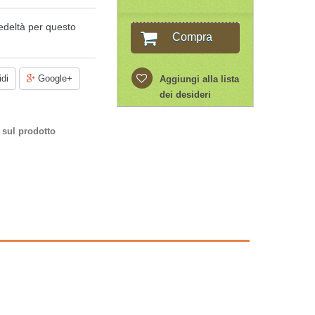
edeltà per questo
Compra
di
Google+
Aggiungi alla lista
dei desideri
 sul prodotto