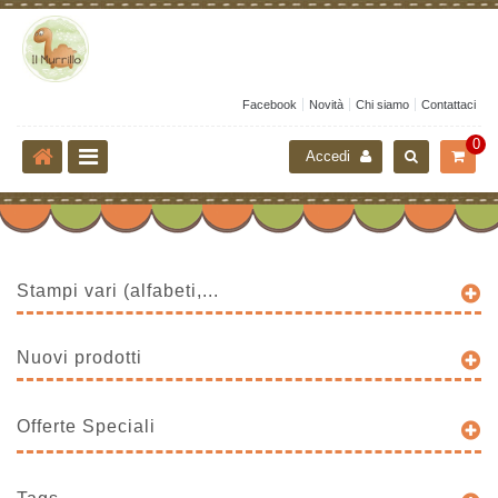
Facebook
Novità
Chi siamo
Contattaci
0
Accedi
Stampi vari (alfabeti,...
Nuovi prodotti
Offerte Speciali