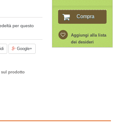
Compra
edeltà per questo
Aggiungi alla lista
dei desideri
di
Google+
 sul prodotto