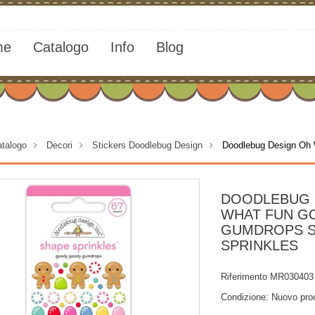
me
Catalogo
Info
Blog
talogo
>
Decori
>
Stickers Doodlebug Design
>
Doodlebug Design Oh
DOODLEBUG 
WHAT FUN G
GUMDROPS 
SPRINKLES
Riferimento
MR030403
Condizione:
Nuovo pro