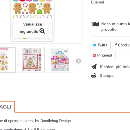
Enamel
Nessun punto f
Visualizza
prodotto.
ingrandito
Twitta
Condivi
Pinterest
Richiedi più info
Stampa
AGLI
ne di epoxy stickers, by Doodlebug Design.
i confezione: 6,5 x 9,5 cm circa