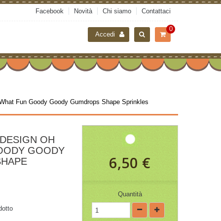
Facebook
Novità
Chi siamo
Contattaci
0
Accedi
 What Fun Goody Goody Gumdrops Shape Sprinkles
DESIGN OH
OODY GOODY
6,50 €
SHAPE
Quantità
dotto