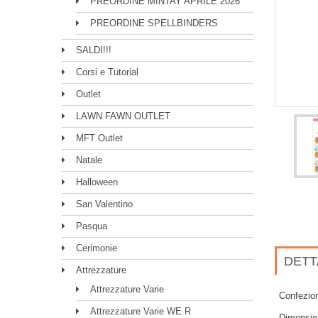
PREORDINE MINTAY APRILE 2026
PREORDINE SPELLBINDERS
SALDI!!!
Corsi e Tutorial
Outlet
LAWN FAWN OUTLET
MFT Outlet
Natale
Halloween
San Valentino
Pasqua
Cerimonie
DETT
Attrezzature
Attrezzature Varie
Confezio
Attrezzature Varie WE R
Dimension