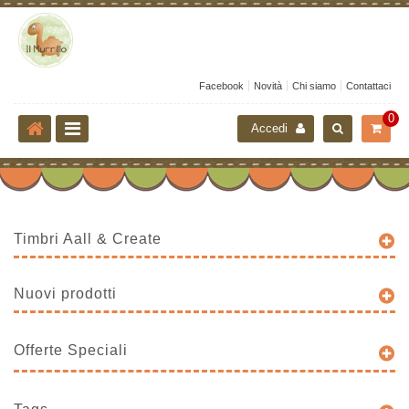
Facebook
Novità
Chi siamo
Contattaci
0
Accedi
Timbri Aall & Create
Nuovi prodotti
Offerte Speciali