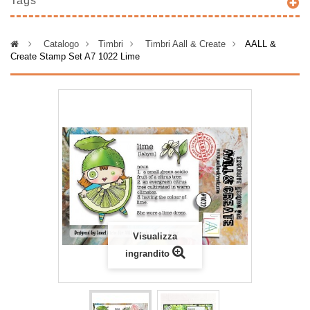
Tags
>
Catalogo
>
Timbri
>
Timbri Aall & Create
>
AALL &
Create Stamp Set A7 1022 Lime
Visualizza
ingrandito