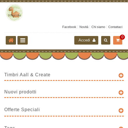
Facebook
Novità
Chi siamo
Contattaci
0
Accedi
Timbri Aall & Create
Nuovi prodotti
Offerte Speciali