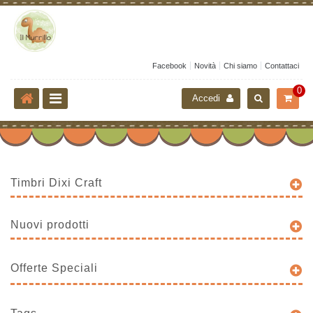
Facebook
Novità
Chi siamo
Contattaci
0
Accedi
Timbri Dixi Craft
Nuovi prodotti
Offerte Speciali