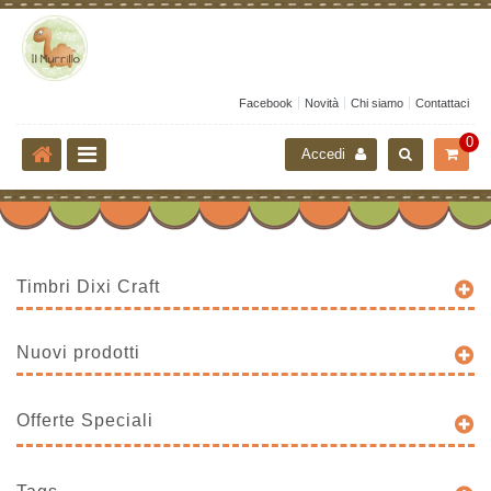
Facebook
Novità
Chi siamo
Contattaci
0
Accedi
Timbri Dixi Craft
Nuovi prodotti
Offerte Speciali