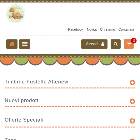
Facebook
Novità
Chi siamo
Contattaci
0
Accedi
Timbri e Fustelle Altenew
Nuovi prodotti
Offerte Speciali