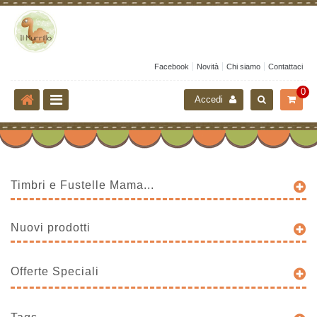
Facebook
Novità
Chi siamo
Contattaci
0
Accedi
Timbri e Fustelle Mama...
Nuovi prodotti
Offerte Speciali