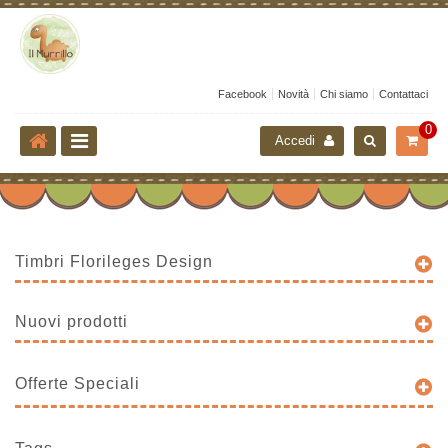
Facebook
Novità
Chi siamo
Contattaci
0
Accedi
Timbri Florileges Design
Nuovi prodotti
Offerte Speciali