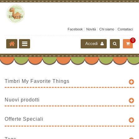
Facebook
Novità
Chi siamo
Contattaci
0
Accedi
Timbri My Favorite Things
Nuovi prodotti
Offerte Speciali