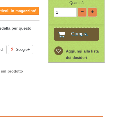
Quantità
rticoli in magazzino!
edeltà per questo
Compra
di
Google+
Aggiungi alla lista
dei desideri
 sul prodotto