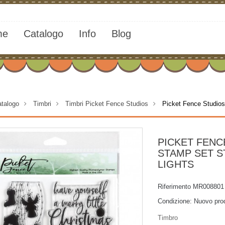
me
Catalogo
Info
Blog
talogo
>
Timbri
>
Timbri Picket Fence Studios
>
Picket Fence Studios
PICKET FENC
STAMP SET S
LIGHTS
Riferimento
MR008801
Condizione:
Nuovo pro
Timbro