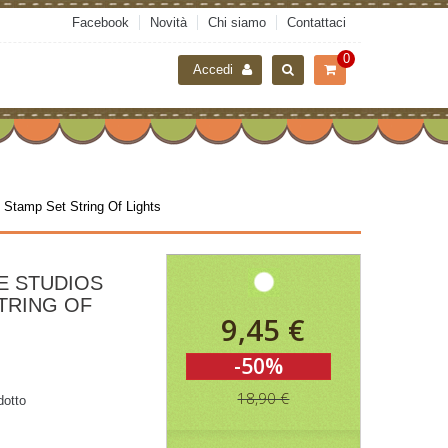
Facebook
Novità
Chi siamo
Contattaci
0
Accedi
 Stamp Set String Of Lights
E STUDIOS
TRING OF
9,45 €
-50%
18,90 €
dotto