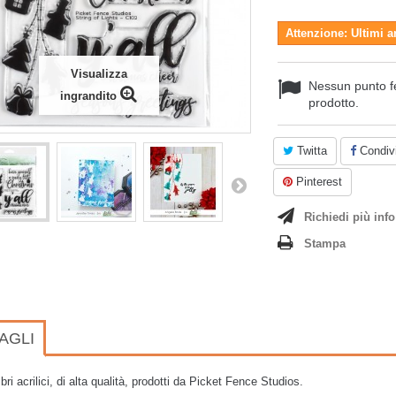
Attenzione: Ultimi a
Visualizza
Nessun punto f
ingrandito
prodotto.
Twitta
Condivi
Pinterest
Richiedi più info
Stampa
AGLI
bri acrilici, di alta qualità, prodotti da Picket Fence Studios.