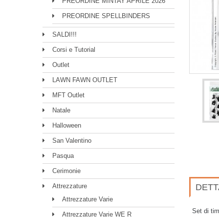
PREORDINE MINTAY APRILE 2026
PREORDINE SPELLBINDERS
SALDI!!!
Corsi e Tutorial
Outlet
LAWN FAWN OUTLET
MFT Outlet
Natale
Halloween
San Valentino
Pasqua
Cerimonie
Attrezzature
DETT
Attrezzature Varie
Set di tim
Attrezzature Varie WE R