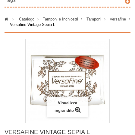
Tags
>
Catalogo
>
Tamponi e Inchiostri
>
Tamponi
>
Versafine
>
Versafine Vintage Sepia L
Visualizza
ingrandito
VERSAFINE VINTAGE SEPIA L