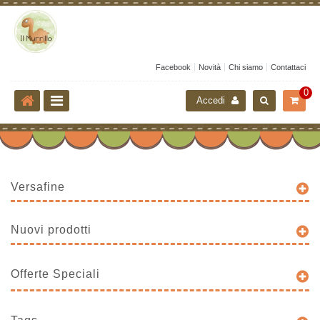
Facebook
Novità
Chi siamo
Contattaci
0
Accedi
Versafine
Nuovi prodotti
Offerte Speciali