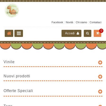
Facebook
Novità
Chi siamo
Contattaci
0
Accedi
Vinile
Nuovi prodotti
Offerte Speciali