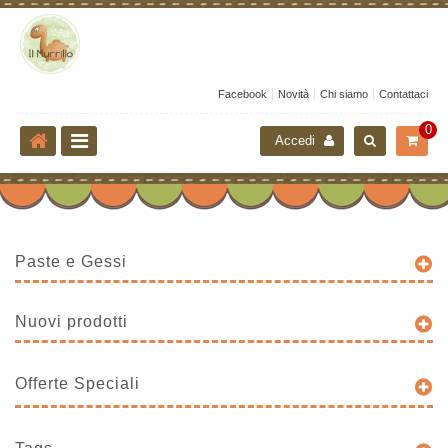
Facebook
Novità
Chi siamo
Contattaci
0
Accedi
Paste e Gessi
Nuovi prodotti
Offerte Speciali