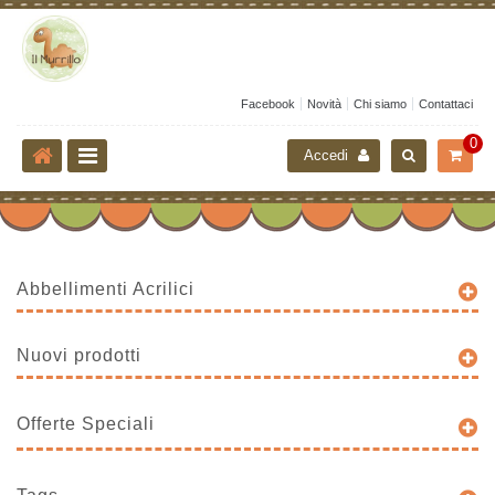
Facebook
Novità
Chi siamo
Contattaci
0
Accedi
Abbellimenti Acrilici
Nuovi prodotti
Offerte Speciali