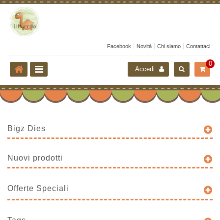
Facebook
Novità
Chi siamo
Contattaci
0
Accedi
Bigz Dies
Nuovi prodotti
Offerte Speciali