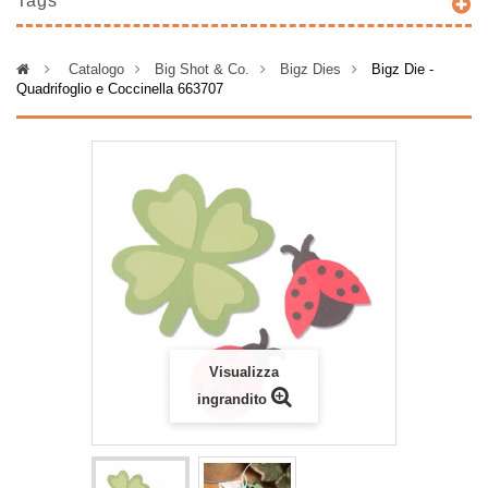
Tags
>
Catalogo
>
Big Shot & Co.
>
Bigz Dies
>
Bigz Die -
Quadrifoglio e Coccinella 663707
Visualizza
ingrandito