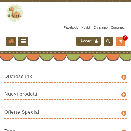
Facebook
Novità
Chi siamo
Contattaci
0
Accedi
Distress Ink
Nuovi prodotti
Offerte Speciali