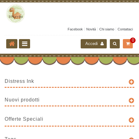
Facebook
Novità
Chi siamo
Contattaci
0
Accedi
Distress Ink
Nuovi prodotti
Offerte Speciali