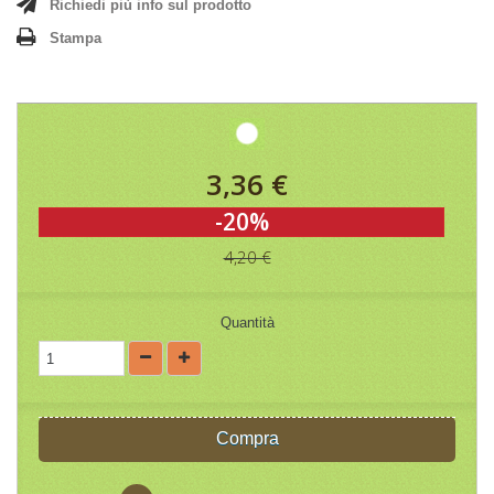
Richiedi più info sul prodotto
Stampa
3,36 €
-20%
4,20 €
Quantità
Compra