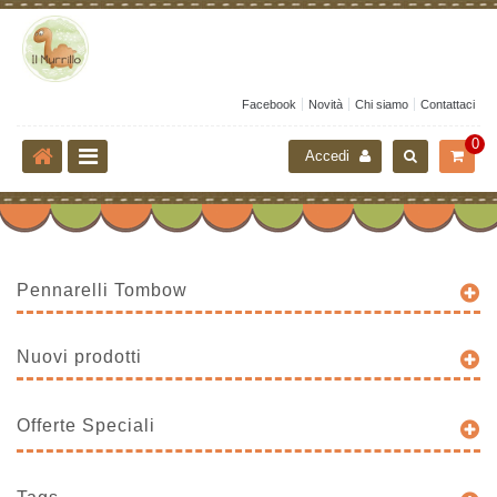
Facebook
Novità
Chi siamo
Contattaci
0
Accedi
Pennarelli Tombow
Nuovi prodotti
Offerte Speciali