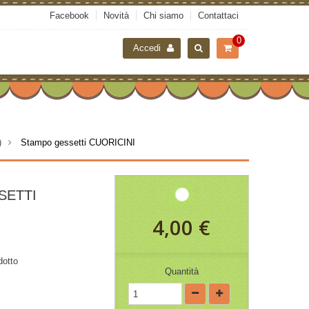
Facebook
Novità
Chi siamo
Contattaci
0
Accedi
)
>
Stampo gessetti CUORICINI
SETTI
4,00 €
dotto
Quantità