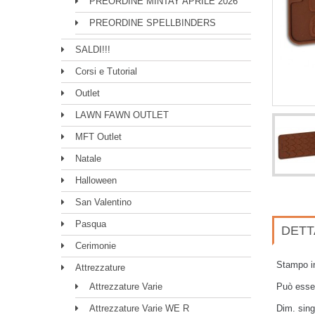
PREORDINE MINTAY APRILE 2026
PREORDINE SPELLBINDERS
SALDI!!!
Corsi e Tutorial
Outlet
LAWN FAWN OUTLET
MFT Outlet
Natale
Halloween
San Valentino
Pasqua
DETT
Cerimonie
Stampo in
Attrezzature
Attrezzature Varie
Può esser
Attrezzature Varie WE R
Dim. sing