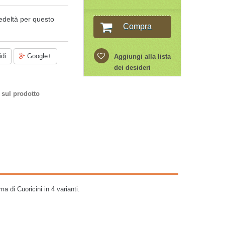
edeltà per questo
Compra
di
Google+
Aggiungi alla lista
dei desideri
 sul prodotto
ma di Cuoricini in 4 varianti.