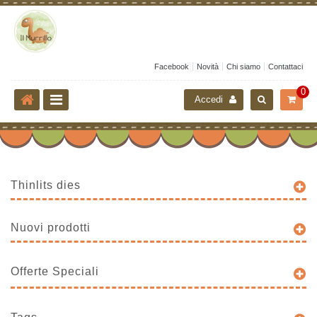
Facebook
Novità
Chi siamo
Contattaci
0
Accedi
Thinlits dies
Nuovi prodotti
Offerte Speciali