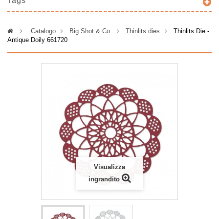
Tags
>
Catalogo
>
Big Shot & Co.
>
Thinlits dies
>
Thinlits Die -
Antique Doily 661720
Visualizza
ingrandito